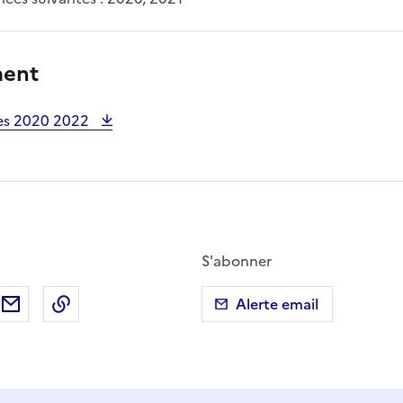
ment
res 2020 2022
S'abonner
ebook
ur X (anciennement Twitter)
tager sur LinkedIn
Partager par email
Copier dans le presse-papier
Alerte email