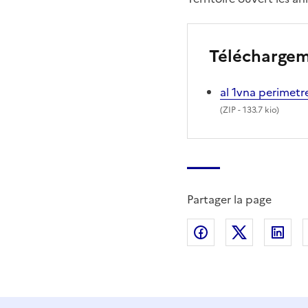
Télécharge
al 1vna perimet
(
ZIP
- 133.7 kio)
Partager la page
Partager sur Fac
Partager s
Par