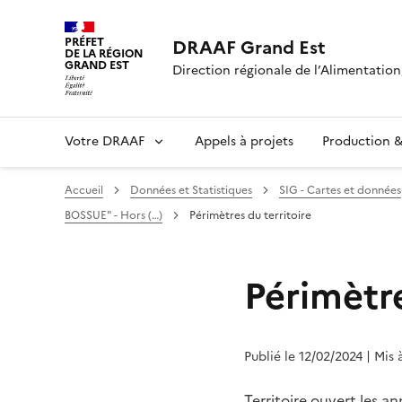
PRÉFET
DRAAF Grand Est
DE LA RÉGION
GRAND EST
Direction régionale de l’Alimentation,
Votre DRAAF
Appels à projets
Production & 
Accueil
Données et Statistiques
SIG - Cartes et données
BOSSUE" - Hors (…)
Périmètres du territoire
Périmètre
Publié le 12/02/2024
| Mis 
Territoire ouvert les a