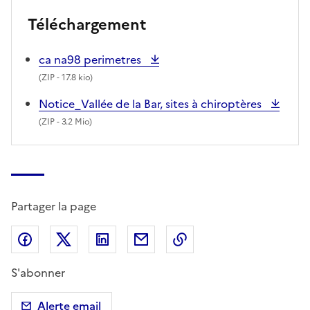
Téléchargement
ca na98 perimetres
(
ZIP
- 17.8 kio)
Notice_Vallée de la Bar, sites à chiroptères
(
ZIP
- 3.2 Mio)
Partager la page
Partager sur Facebook
Partager sur X (anciennement Twitter)
Partager sur LinkedIn
Partager par email
Copier dans le presse
S'abonner
Alerte email