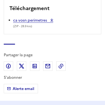
Téléchargement
ca vosn perimetres
(
ZIP
- 28.9 kio)
Partager la page
Partager sur Facebook
Partager sur X (anciennement Twitter)
Partager sur LinkedIn
Partager par email
Copier dans le presse
S'abonner
Alerte email