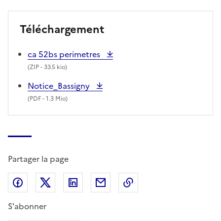
Téléchargement
ca 52bs perimetres
(
ZIP
- 33.5 kio)
Notice_Bassigny
(
PDF
- 1.3 Mio)
Partager la page
Partager sur Facebook
Partager sur X (anciennement Twitter)
Partager sur LinkedIn
Partager par email
Copier dans le presse
S'abonner