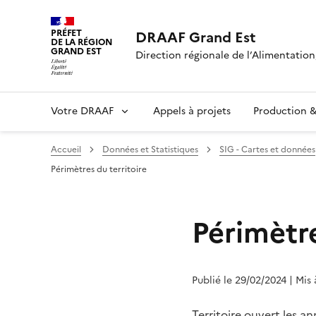
PRÉFET
DRAAF Grand Est
DE LA RÉGION
GRAND EST
Direction régionale de l’Alimentation,
Votre DRAAF
Appels à projets
Production & 
Accueil
Données et Statistiques
SIG - Cartes et données
Périmètres du territoire
Périmètre
Publié le 29/02/2024
| Mis
Territoire ouvert les a