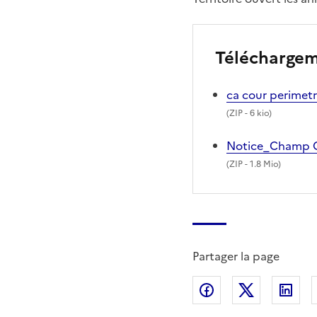
Télécharge
ca cour perimet
(
ZIP
- 6 kio)
Notice_Champ 
(
ZIP
- 1.8 Mio)
Partager la page
Partager sur Fac
Partager s
Par