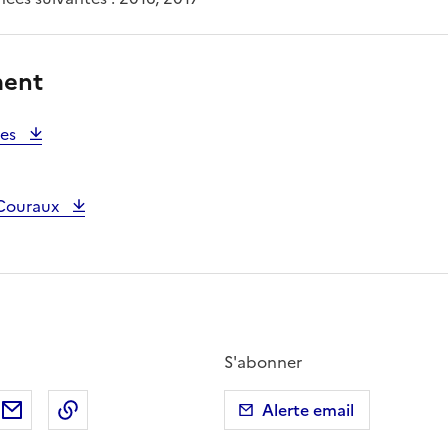
ment
res
Couraux
S'abonner
ebook
ur X (anciennement Twitter)
tager sur LinkedIn
Partager par email
Copier dans le presse-papier
Alerte email