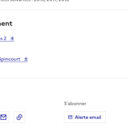
ment
es 2
Spincourt
S'abonner
ebook
ur X (anciennement Twitter)
tager sur LinkedIn
Partager par email
Copier dans le presse-papier
Alerte email