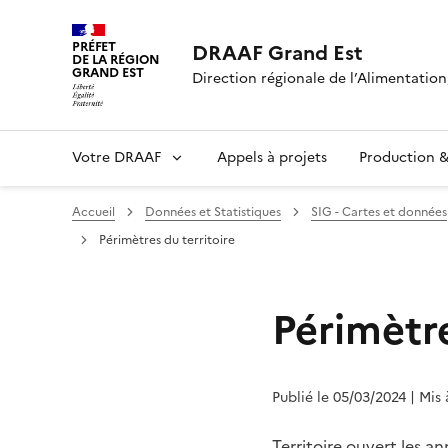
PRÉFET
DRAAF Grand Est
DE LA RÉGION
GRAND EST
Direction régionale de l’Alimentation,
Votre DRAAF
Appels à projets
Production & 
Accueil
Données et Statistiques
SIG - Cartes et données
Périmètres du territoire
Périmètre
Publié le 05/03/2024
| Mis
Territoire ouvert les an