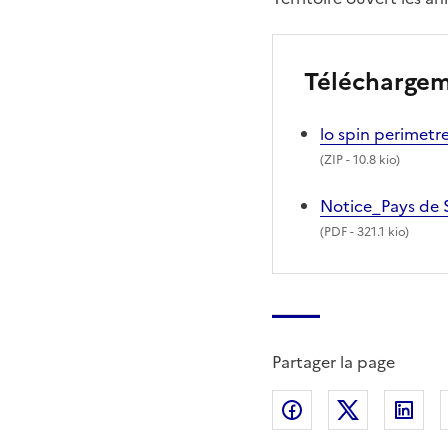
Télécharge
lo spin perimetr
(
ZIP
- 10.8 kio)
Notice_Pays de 
(
PDF
- 321.1 kio)
Partager la page
Partager sur Fac
Partager s
Par