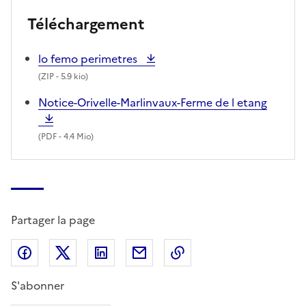
Téléchargement
lo femo perimetres
(
ZIP
- 5.9 kio)
Notice-Orivelle-Marlinvaux-Ferme de l etang
(
PDF
- 4.4 Mio)
Partager la page
Partager sur Facebook
Partager sur X (anciennement Twitter)
Partager sur LinkedIn
Partager par email
Copier dans le presse
S'abonner