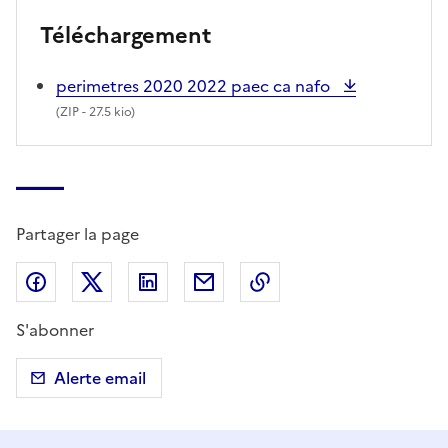
Téléchargement
perimetres 2020 2022 paec ca nafo
(
ZIP
- 27.5 kio)
Partager la page
Partager sur Facebook
Partager sur X (anciennement Twitter)
Partager sur LinkedIn
Partager par email
Copier dans le presse
S'abonner
Alerte email