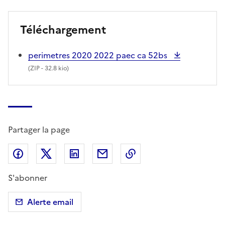
Téléchargement
perimetres 2020 2022 paec ca 52bs
(
ZIP
- 32.8 kio)
Partager la page
Partager sur Facebook
Partager sur X (anciennement Twitter)
Partager sur LinkedIn
Partager par email
Copier dans le presse
S'abonner
Alerte email