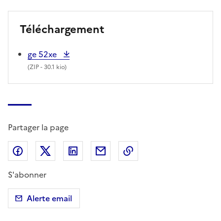
Téléchargement
ge 52xe
(
ZIP
- 30.1 kio)
Partager la page
Partager sur Facebook
Partager sur X (anciennement Twitter)
Partager sur LinkedIn
Partager par email
Copier dans le presse
S'abonner
Alerte email