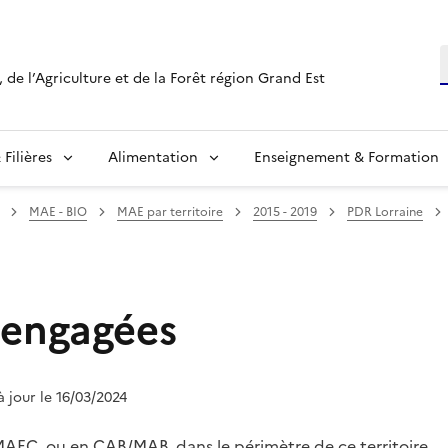
R
 de l’Agriculture et de la Forêt région Grand Est
Filières
Alimentation
Enseignement & Formation
MAE - BIO
MAE par territoire
2015 - 2019
PDR Lorraine
 engagées
 à jour le 16/03/2024
MAEC
, ou en CAB/MAB, dans le périmètre de ce territoire.