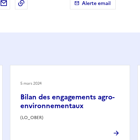
ebook
ur X (anciennement Twitter)
tager sur LinkedIn
Partager par email
Copier dans le presse-papier
Alerte email
5 mars 2024
Bilan des engagements agro-
environnementaux
(LO_OBER)