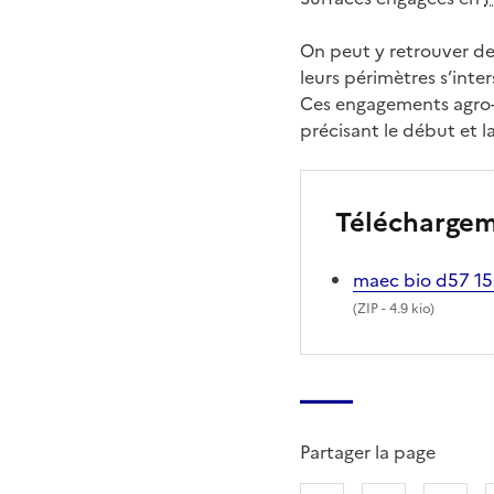
On peut y retrouver des
leurs périmètres s’inte
Ces engagements agro-
précisant le début et l
Télécharge
maec bio d57 15
(
ZIP
- 4.9 kio)
Partager la page