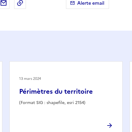
ebook
ur X (anciennement Twitter)
tager sur LinkedIn
Partager par email
Copier dans le presse-papier
Alerte email
13 mars 2024
Périmètres du territoire
(Format SIG : shapefile, esri 2154)