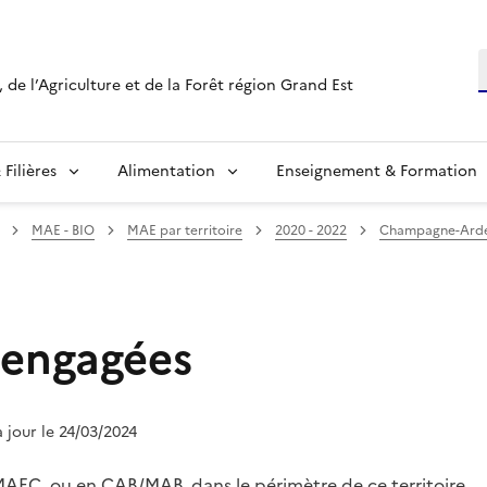
R
 de l’Agriculture et de la Forêt région Grand Est
Filières
Alimentation
Enseignement & Formation
MAE - BIO
MAE par territoire
2020 - 2022
Champagne-Ard
 engagées
à jour le 24/03/2024
MAEC
, ou en CAB/MAB, dans le périmètre de ce territoire.