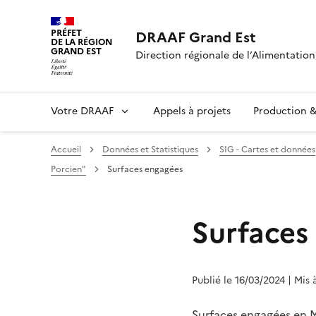
PRÉFET
DRAAF Grand Est
DE LA RÉGION
GRAND EST
Direction régionale de l’Alimentation,
Votre DRAAF
Appels à projets
Production & 
Accueil
Données et Statistiques
SIG - Cartes et données
Porcien"
Surfaces engagées
Surfaces
Publié le 16/03/2024
| Mis 
Surfaces engagées en