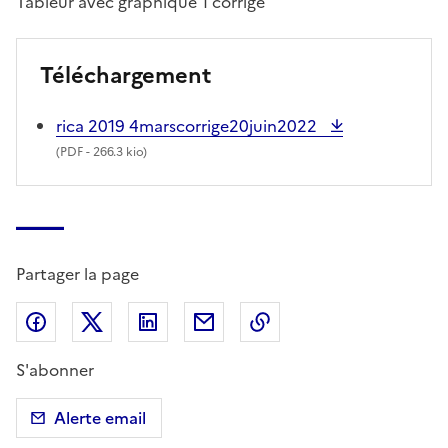
Tableur avec graphique 1 corrigé
Téléchargement
rica 2019 4marscorrige20juin2022
(
PDF
- 266.3 kio)
Partager la page
Partager sur Facebook
Partager sur X (anciennement Twitter)
Partager sur LinkedIn
Partager par email
Copier dans le presse
S'abonner
Alerte email