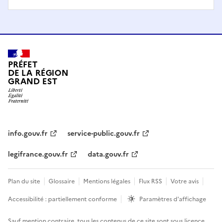
PRÉFET
DE LA RÉGION
GRAND EST
info.gouv.fr
service-public.gouv.fr
legifrance.gouv.fr
data.gouv.fr
Plan du site
Glossaire
Mentions légales
Flux RSS
Votre avis
Accessibilité : partiellement conforme
Paramètres d'affichage
Sauf mention contraire, tous les contenus de ce site sont sous
licence