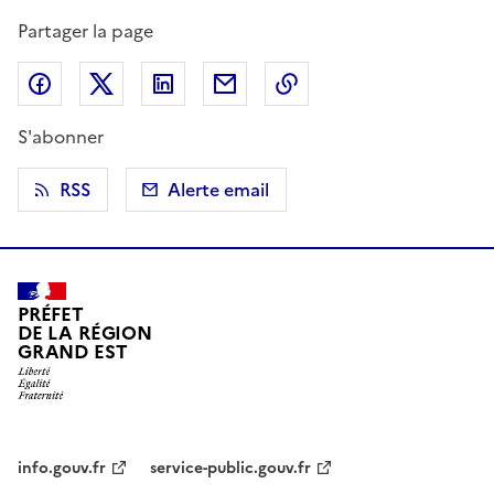
Partager la page
Partager sur Facebook
Partager sur X (anciennement Twitter)
Partager sur LinkedIn
Partager par email
Copier dans le presse
S'abonner
RSS
Alerte email
PRÉFET
DE LA RÉGION
GRAND EST
info.gouv.fr
service-public.gouv.fr