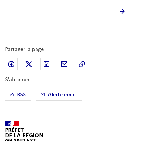
Partager la page
Partager sur Facebook
Partager sur X (anciennement Twitter)
Partager sur LinkedIn
Partager par email
Copier dans le presse
S'abonner
RSS
Alerte email
PRÉFET
DE LA RÉGION
GRAND EST