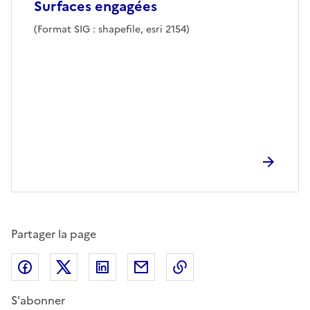
Surfaces engagées
(Format SIG : shapefile, esri 2154)
Partager la page
Partager sur Facebook
Partager sur X (anciennement Twitter)
Partager sur LinkedIn
Partager par email
Copier dans le presse
S'abonner