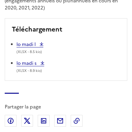
(engagements annuels ou pluriannuels en cours en
2020, 2021, 2022)
Téléchargement
lo madi l
(
XLSX
- 8.5 kio)
lo madi s
(
XLSX
- 8.9 kio)
Partager la page
Partager sur Facebook
Partager sur X (anciennement Twitter)
Partager sur LinkedIn
Partager par email
Copier dans le presse