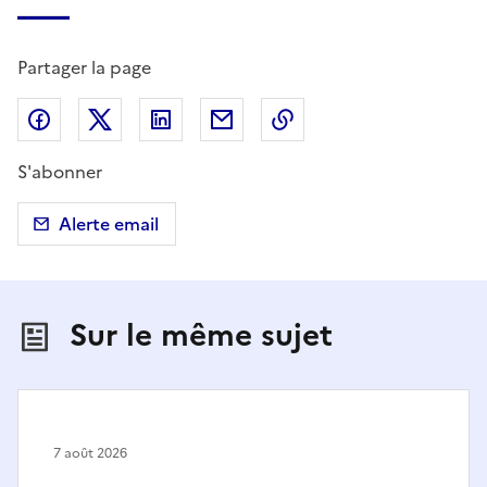
Partager la page
Partager sur Facebook
Partager sur X (anciennement Twitter)
Partager sur LinkedIn
Partager par email
Copier dans le presse
S'abonner
Alerte email
Sur le même sujet
7 août 2026