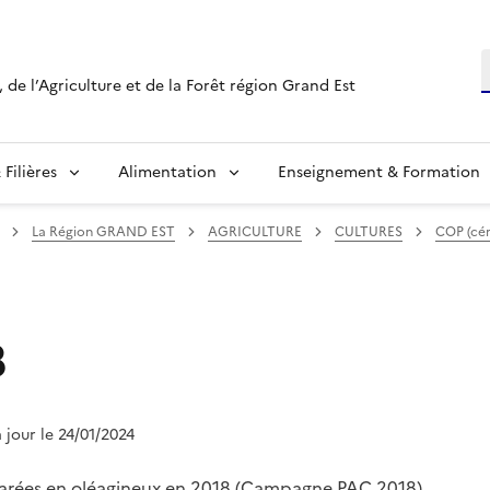
R
 de l’Agriculture et de la Forêt région Grand Est
Filières
Alimentation
Enseignement & Formation
La Région GRAND EST
AGRICULTURE
CULTURES
COP (cér
8
à jour le 24/01/2024
clarées en oléagineux en 2018 (Campagne PAC 2018)