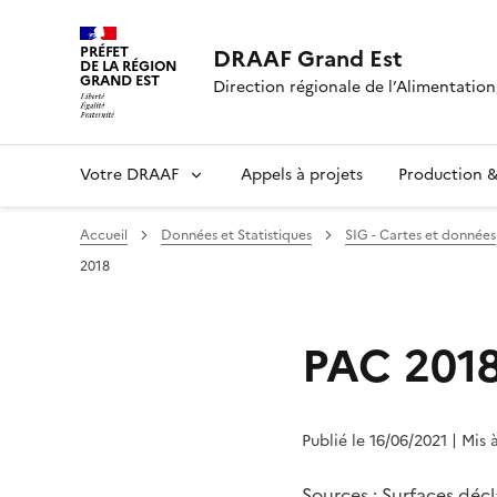
PRÉFET
DRAAF Grand Est
DE LA RÉGION
GRAND EST
Direction régionale de l’Alimentation,
Votre DRAAF
Appels à projets
Production & 
Accueil
Données et Statistiques
SIG - Cartes et données
2018
PAC 201
Publié le 16/06/2021
| Mis 
Sources : Surfaces dé