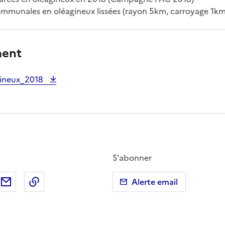
mmunales en oléagineux lissées (rayon 5km, carroyage 1km
ment
ineux_2018
S'abonner
ebook
ur X (anciennement Twitter)
tager sur LinkedIn
Partager par email
Copier dans le presse-papier
Alerte email