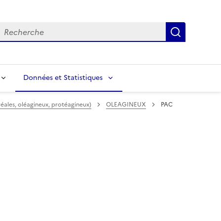
echerche
Recherch
Données et Statistiques
éales, oléagineux, protéagineux)
OLEAGINEUX
PAC