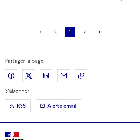
Première page
Page précédente
1
Page suivante
Dernière page
Partager la page
Partager sur Facebook
Partager sur X (anciennement Twitter)
Partager sur LinkedIn
Partager par email
Copier dans le presse
S'abonner
RSS
Alerte email