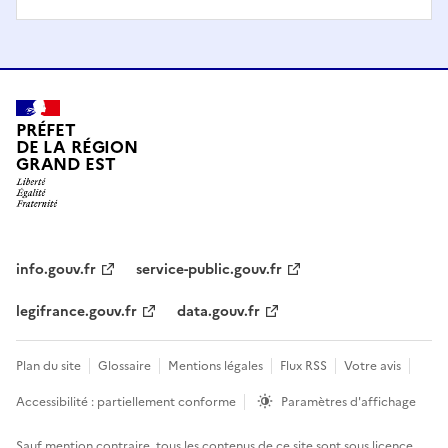
PRÉFET
DE LA RÉGION
GRAND EST
info.gouv.fr
service-public.gouv.fr
legifrance.gouv.fr
data.gouv.fr
Plan du site
Glossaire
Mentions légales
Flux RSS
Votre avis
Accessibilité : partiellement conforme
Paramètres d'affichage
Sauf mention contraire, tous les contenus de ce site sont sous
licence